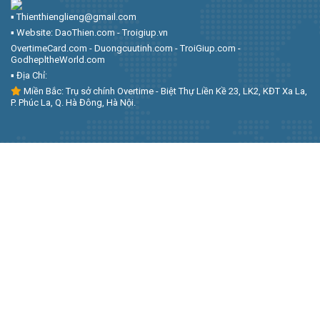
▪︎ Thienthienglieng@gmail.com
▪︎ Website: DaoThien.com - Troigiup.vn
OvertimeCard.com - Duongcuutinh.com - TroiGiup.com -
GodhepltheWorld.com
▪︎ Địa Chỉ:
Miền Bắc: Trụ sở chính Overtime - Biệt Thự Liền Kề 23, LK2, KĐT Xa La,
P. Phúc La, Q. Hà Đông, Hà Nội.