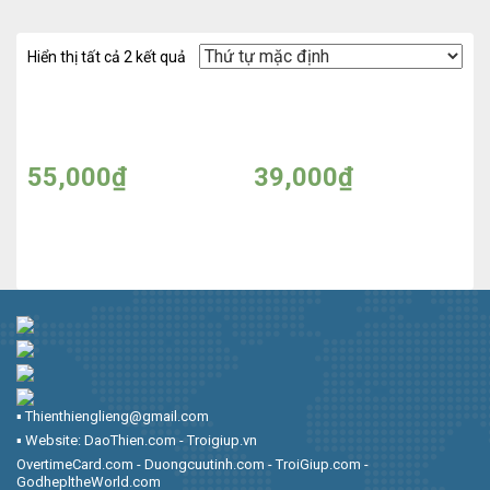
Hiển thị tất cả 2 kết quả
Kích mí lưới EYELID
Sơn móng tay
STICKERS
YesTerDay
55,000
₫
39,000
₫
▪︎ Thienthienglieng@gmail.com
▪︎ Website: DaoThien.com - Troigiup.vn
OvertimeCard.com - Duongcuutinh.com - TroiGiup.com -
GodhepltheWorld.com