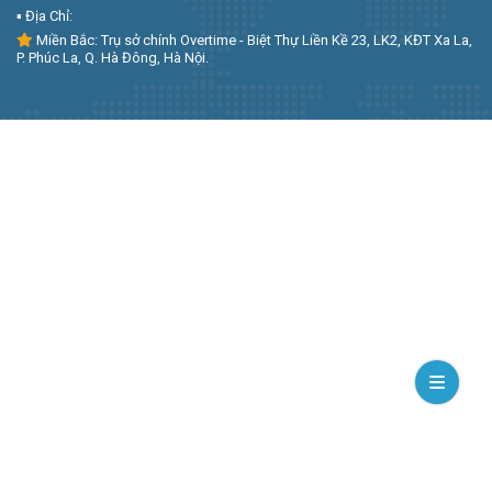
▪︎ Địa Chỉ:
Miền Bắc: Trụ sở chính Overtime - Biệt Thự Liền Kề 23, LK2, KĐT Xa La,
P. Phúc La, Q. Hà Đông, Hà Nội.