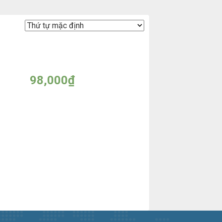
Sữa tắm MYNO Lavender
1200ml – Made in Thailand
98,000
₫