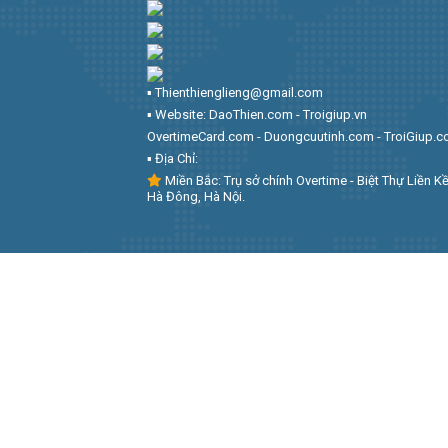
▪︎ Thienthienglieng@gmail.com
▪︎ Website: DaoThien.com - Troigiup.vn
OvertimeCard.com - Duongcuutinh.com - TroiGiup.
▪︎ Địa Chỉ:
Miền Bắc: Trụ sở chính Overtime - Biệt Thự Liền Kề
Hà Đông, Hà Nội.