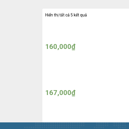
Hiển thị tất cả 5 kết quả
Kem Tắm Trắng Ngọc Trai
Sữ
Cao Cấp – Made in Thailand
Tr
Ki
160,000
₫
Sữa tắm Lifebuoy 850ml
167,000
₫