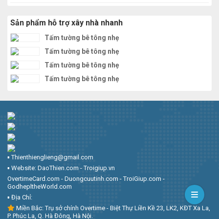
Sản phẩm hỗ trợ xây nhà nhanh
Tấm tường bê tông nhẹ
Tấm tường bê tông nhẹ
Tấm tường bê tông nhẹ
Tấm tường bê tông nhẹ
▪︎ Thienthienglieng@gmail.com
▪︎ Website: DaoThien.com - Troigiup.vn
OvertimeCard.com - Duongcuutinh.com - TroiGiup.com -
GodhepltheWorld.com
▪︎ Địa Chỉ:
Miền Bắc: Trụ sở chính Overtime - Biệt Thự Liền Kề 23, LK2, KĐT Xa La,
P. Phúc La, Q. Hà Đông, Hà Nội.