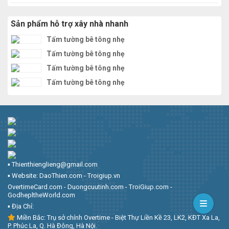
Sản phẩm hỗ trợ xây nhà nhanh
Tấm tường bê tông nhẹ
Tấm tường bê tông nhẹ
Tấm tường bê tông nhẹ
Tấm tường bê tông nhẹ
▪︎ Thienthienglieng@gmail.com
▪︎ Website: DaoThien.com - Troigiup.vn
OvertimeCard.com - Duongcuutinh.com - TroiGiup.com -
GodhepltheWorld.com
▪︎ Địa Chỉ:
Miền Bắc: Trụ sở chính Overtime - Biệt Thự Liền Kề 23, LK2, KĐT Xa La,
P. Phúc La, Q. Hà Đông, Hà Nội.