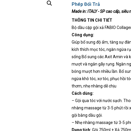
Phép Đổi Trả
Made in:
ITALY - SP cao cấp, siêu 
THÔNG TIN CHI TIẾT
Bộ dầu cặp gội xả FABIO Collag
Công dụng:
Giúp bổ sung độ ẩm, tăng sự đàn 
kích thích mọc tóc, ngăn ngừa rụ
sống Bổ sung các Axit Amin và k
mượt và ngăn gãy rụng. Ngăn ngừ
bóng mượt hơn nhiều lần. Bổ sun
ngừa khô tóc, xơ tóc, phục hồi t
thơm, nhẹ nhàng dễ chịu
Cách dùng:
– Gội qua tóc với nước sạch. Tho
nhàng massage từ 3-5 phút rồi xả
gội bằng dầu gội.
– Nhẹ nhàng massage từ 3-5 phút 
Dung tích:
Gội 750ml + Xả 750m