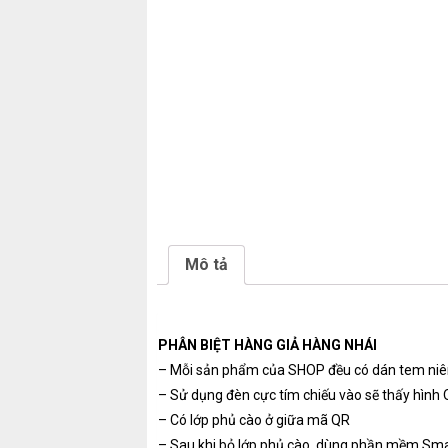
Mô tả
PHÂN BIỆT HÀNG GIẢ HÀNG NHÁI
– Mỗi sản phẩm của SHOP đều có dán tem niê
– Sử dụng đèn cực tím chiếu vào sẽ thấy hình 
– Có lớp phủ cào ở giữa mã QR
– Sau khi bỏ lớp phủ cào, dùng phần mềm Smar