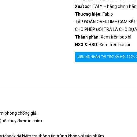
Xuất xứ
: ITALY – hàng chính hãn
Thương hiệu:
Fabio
TẬP ĐOÀN OVERTIME CAM KẾT 
CHO PHÉP ĐỔI TRẢ LÀ CHỖ DỰA
Thành phần:
Xem trên bao bì
NSX & HSD:
Xem trên bao bì
LIÊN HỆ NHẬN TÀI TRỢ XÃ HỘI 100
m phong chống giả.
Quốc huy được in chìm.
tcheck để kiểm tra thông tin trùng khớp với sản phẩm.