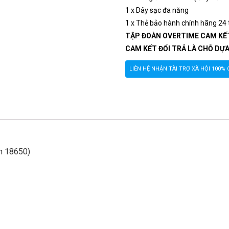
1 x Dây sạc đa năng
1 x Thẻ bảo hành chính hãng 24 
TẬP ĐOÀN OVERTIME CAM KẾ
CAM KẾT ĐỔI TRẢ LÀ CHỖ DỰ
LIÊN HỆ NHẬN TÀI TRỢ XÃ HỘI 100
on 18650)