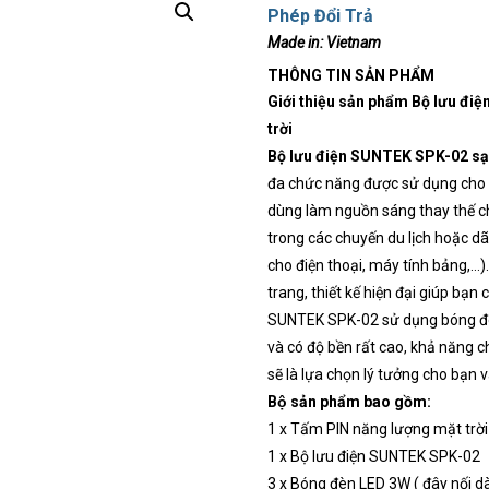
Phép Đổi Trả
Made in:
Vietnam
THÔNG TIN SẢN PHẨM
Giới thiệu sản phẩm Bộ lưu đ
trời
Bộ lưu điện SUNTEK SPK-02 sạ
đa chức năng được sử dụng cho cá
dùng làm nguồn sáng thay thế ch
trong các chuyến du lịch hoặc d
cho điện thoại, máy tính bảng,…)
trang, thiết kế hiện đại giúp bạn
SUNTEK SPK-02
sử dụng bóng đ
và có độ bền rất cao, khả năng c
sẽ là lựa chọn lý tưởng cho bạn v
Bộ sản phẩm bao gồm:
1 x Tấm PIN năng lượng mặt trờ
1 x Bộ lưu điện SUNTEK SPK-02
3 x Bóng đèn LED 3W ( đây nối da