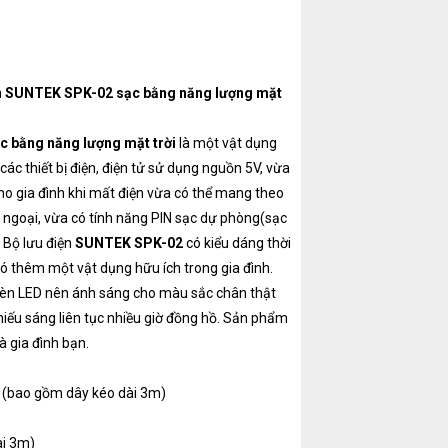
iện SUNTEK SPK-02 sạc bằng năng lượng mặt
c bằng năng lượng mặt trời
là một vật dụng
c thiết bị điện, điện tử sử dụng nguồn 5V, vừa
o gia đình khi mất điện vừa có thể mang theo
ã ngoại, vừa có tính năng PIN sạc dự phòng(sạc
. Bộ lưu điện
SUNTEK SPK-02
có kiểu dáng thời
 có thêm một vật dụng hữu ích trong gia đình.
èn LED nên ánh sáng cho màu sắc chân thật
hiếu sáng liên tục nhiều giờ đồng hồ. Sản phẩm
à gia đình bạn.
i (bao gồm dây kéo dài 3m)
̀i 3m)