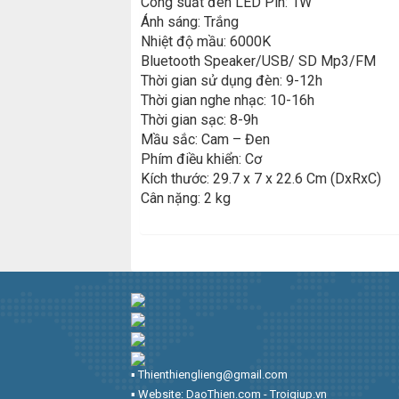
Công suất đèn LED Pin: 1W
Ánh sáng: Trắng
Nhiệt độ mầu: 6000K
Bluetooth Speaker/USB/ SD Mp3/FM
Thời gian sử dụng đèn: 9-12h
Thời gian nghe nhạc: 10-16h
Thời gian sạc: 8-9h
Mầu sắc: Cam – Đen
Phím điều khiển: Cơ
Kích thước: 29.7 x 7 x 22.6 Cm (DxRxC)
Cân nặng: 2 kg
▪︎ Thienthienglieng@gmail.com
▪︎ Website: DaoThien.com - Troigiup.vn