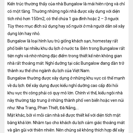
Kiến trúc thường thấy của nhà Bungalow là mái hiên rộng và chỉ
có một tầng. Thường những ngôi nhà được xây dựng với diện
tích nhỏ hơn 150m2, có thể chứa 1 gia đình hoặc 2 – 3 người.
Tùy theo mục đích sử dụng hay số người ở mà người dân sẽ xây
dựng lớn hay nhỏ.
Bungalow là loại hình lưu trú giống khách sạn, homestay rất
phổ biến tại nhiều khu du lịch ở nước ta. Bên trong Bungalow rất
tiện nghi và nhờ những đặc điểm trong thiết kế nên không gian
nhà rất thoáng mát. Nghỉ dưỡng tại các Bungalow đang dần trở
thành xu thế cho ngành du lịch của Việt Nam.
Bungalow thường được xây dựng ở những khu vực có thế mạnh
về du lịch. Để xây dựng được kiểu nghỉ dưỡng cao cấp đòi hỏi
khu vực thi công phải có quy mô lớn. Chính vì thế, kiểu ngôi nhà
này thường tập trung ở những thành phố ven biển hoặc ven núi
như: Nha Trang, Phan Thiết, Đà Nẵng,…
Mặt khác, bởi vì mỗi căn nhà sẽ được thiết kế với diện tích mặt
bằng khá lớn. Nhằm tạo cho khách du lịch cảm giác thoáng mát
và gần gũi với thiên nhiên. Nên chúng sẽ không thích hợp để xây