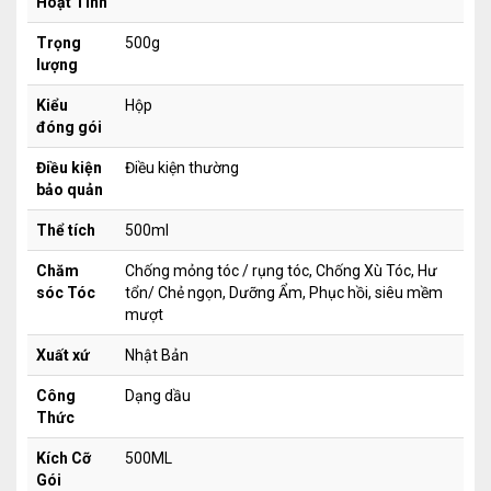
Hoạt Tính
Trọng
500g
lượng
Kiểu
Hộp
đóng gói
Điều kiện
Điều kiện thường
bảo quản
Thể tích
500ml
Chăm
Chống mỏng tóc / rụng tóc, Chống Xù Tóc, Hư
sóc Tóc
tổn/ Chẻ ngọn, Dưỡng Ẩm, Phục hồi, siêu mềm
mượt
Xuất xứ
Nhật Bản
Công
Dạng dầu
Thức
Kích Cỡ
500ML
Gói