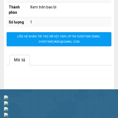
Thành
Xem trên bao bì
phần
Số lượng
1
LIÊN HỆ NHẬN TÀI TRỢ XÃ HỘI 100% CPTM OVERTIME EMAIL:
OVERTIMECARD@GMAIL.COM
Mô tả