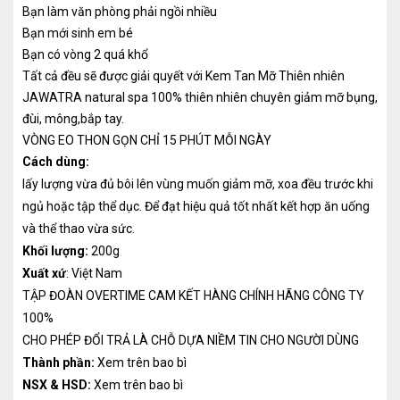
Bạn làm văn phòng phải ngồi nhiều
Bạn mới sinh em bé
Bạn có vòng 2 quá khổ
Tất cả đều sẽ được giải quyết với Kem Tan Mỡ Thiên nhiên
JAWATRA natural spa 100% thiên nhiên chuyên giảm mỡ bụng,
đùi, mông,bắp tay.
VÒNG EO THON GỌN CHỈ 15 PHÚT MỖI NGÀY
Cách dùng:
lấy lượng vừa đủ bôi lên vùng muốn giảm mỡ, xoa đều trước khi
ngủ hoặc tập thể dục. Để đạt hiệu quả tốt nhất kết hợp ăn uống
và thể thao vừa sức.
Khối lượng
:
200g
Xuất xứ
: Việt Nam
TẬP ĐOÀN OVERTIME CAM KẾT HÀNG CHÍNH HÃNG CÔNG TY
100%
CHO PHÉP ĐỔI TRẢ LÀ CHỖ DỰA NIỀM TIN CHO NGƯỜI DÙNG
Thành phần:
Xem trên bao bì
NSX & HSD:
Xem trên bao bì