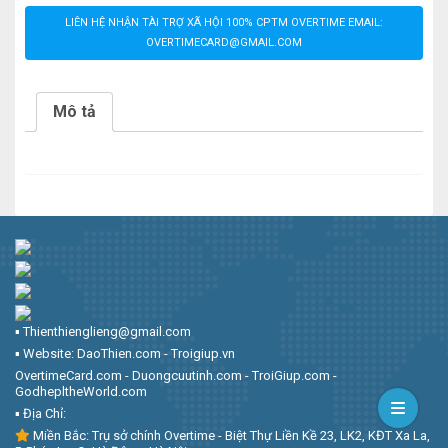
LIÊN HỆ NHẬN TÀI TRỢ XÃ HỘI 100% CPTM OVERTIME EMAIL:
OVERTIMECARD@GMAIL.COM
Mô tả
▪︎ Thienthienglieng@gmail.com
▪︎ Website: DaoThien.com - Troigiup.vn
OvertimeCard.com - Duongcuutinh.com - TroiGiup.com -
GodhepltheWorld.com
▪︎ Địa Chỉ:
Miền Bắc: Trụ sở chính Overtime - Biệt Thự Liền Kề 23, LK2, KĐT Xa La,