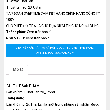
Xuất xứ:
Thái Lan
Thương hiêu:
2X Ustar
TẬP ĐOÀN OVERTIME CAM KẾT HÀNG CHÍNH HÃNG CÔNG TY
100%.
CHO PHÉP ĐỔI TRẢ LÀ CHỖ DỰA NIỀM TIN CHO NGƯỜI DÙNG
Thành phần:
Xem trên bao bì
NSX & HSD:
Xem trên bao bì
LIÊN HỆ NHẬN TÀI TRỢ XÃ HỘI 100% CPTM OVERTIME EMAIL:
OVERTIMECARD@GMAIL.COM
Mô tả
CHI TIẾT SẢN PHẨM
Lăn khử mùi Thái Lan 2X_ 75ml
Công dụng:
Lăn khử mùi 2x Thái Lan là một trong những sản phẩm được