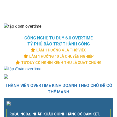
CÔNG NGHỆ TƯ DUY 6.0 OVERTIME
TỶ PHÚ BẢO TRỢ THÀNH CÔNG
LÀM 1 HƯỞNG 4 LÀ THỬ VIỆC
LÀM 1 HƯỞNG 10 LÀ CHUYÊN NGHIỆP
TƯ DUY CÓ NGHÌN KÊNH THU LÀ XUẤT CHÚNG
THÀNH VIÊN OVERTIME KINH DOANH THEO CHỦ ĐỀ CÓ
THẾ MẠNH
RƯỢU NGOẠI NHẬP KHẨU CHÍNH HÃNG CÓ CAM KẾT.