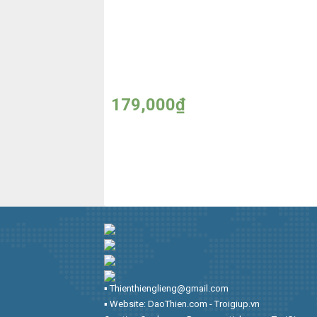
Đèn Để Bàn Thông Minh
Đè
SUNTEK 3 Trong 1
tr
179,000
₫
▪︎ Thienthienglieng@gmail.com
▪︎ Website: DaoThien.com - Troigiup.vn