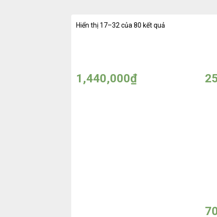
Hiển thị 17–32 của 80 kết quả
Dầu dưỡng tóc Moroccanoil
Dầ
các loại – Made in ISRAEL
SI
1,440,000
₫
2
Dòng Rượu Gin
Dò
Dòng Rượu Whisky
Du
15
7