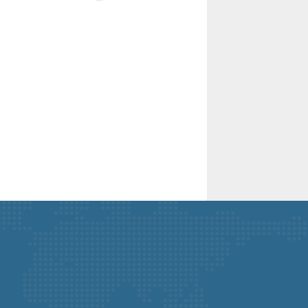
ời
Đèn pha năng lượng mặt trời
SUNTEK LED SOLAR 60W