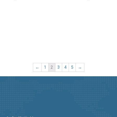
n đường năng lượng mặt
Đèn pha năng lượng mặt tr
ời cao cấp SUNTEK S2
SUNTEK LED SOLAR 100W
←
1
2
3
4
5
→