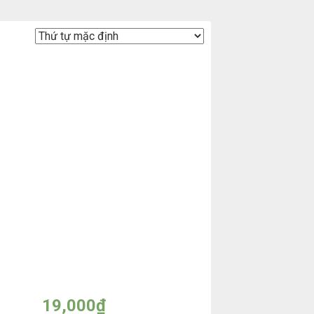
ục
Dầu Hấp Ủ Tóc Tinh Chất Trà
Xanh FABIO 500ml – Made in
ITALY
Dòng Rượu Vodka
ft
Dưỡng môi dầu dừa bến tre
10ml
19,000
₫