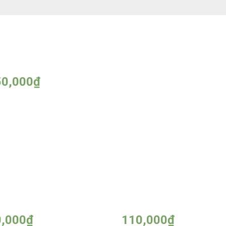
u Gội Đen Phủ Bạc GOLD
Dầu hấp ủ tóc Collagen ph
LK 500ml – Made in Japan
hồi 5nice 500ml – Made in
ITALY
50,000
₫
ng Rượu Rum
Dòng Rượu Vang
ng dịch vệ sinh trầu không
Dung dịch vệ sinh Zack So
0ml
Clean Care 180g
0,000
₫
110,000
₫