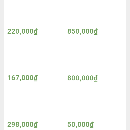
Nước giặt OMO 3,6kg
Bộ dầu cặp gội xả Bungo
550ml – Made in Japan
220,000
₫
850,000
₫
Sữa tắm Lifebuoy 850ml
Bộ dầu cặp gội xả
CAMILA 800ml – Made
in ITALY
167,000
₫
800,000
₫
Kem chống nắng Doro
Nhuộm tóc phủ bạc
50ml – Made in ITALY
Hello Color 60g
298,000
₫
50,000
₫