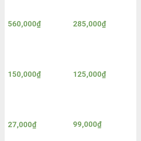
Kem sữa tái tạo dưỡng
Sữa rửa mặt sáng da 3
trắng da Peiland 30g –
in 1 Peiland 150ml –
Made in Thailand
Made in Thailand
560,000
₫
285,000
₫
Kem tẩy tế bào chết
Sữa rửa mặt nghệ tây
Jawatra 200g
Jawatra 180g
150,000
₫
125,000
₫
Lăn khử mùi Thái Lan
Nước giặt OMO 1,2kg
2X_75ml – Made in
Thailand
99,000
₫
27,000
₫