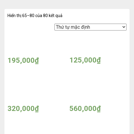
Hiển thị 65–80 của 80 kết quả
Sữa rửa mặt Soda hoa
Sữa rửa mặt trà xanh
quả Med B các loại
Jawatra 180g
100ml – Made in Korea
125,000
₫
195,000
₫
Kem Peiland dưỡng ẩm
Kem nén dưỡng trắng
cho da nhạy cảm 20g –
chống nắng Peiland 30g
Made in Thailand
– Made in Thailand
320,000
₫
560,000
₫