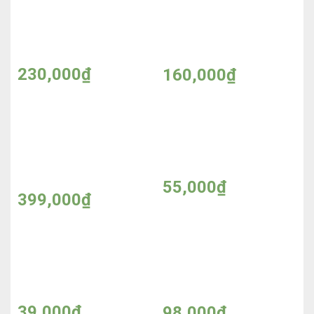
Kem kích trắng Body
Kem Tắm Trắng Ngọc
Smart 250ml
Trai Cao Cấp – Made in
Thailand
230,000
₫
160,000
₫
Kem ủ tóc Beell Plus
Kích mí lưới EYELID
phục hồi tóc hư tổn
STICKERS
nặng 500ml – Made in
USA
55,000
₫
399,000
₫
Sơn móng tay
Sữa tắm MYNO
YesTerDay
Lavender 1200ml –
Made in Thailand
39,000
₫
98,000
₫