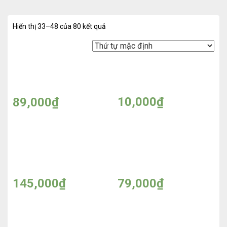
Hiển thị 33–48 của 80 kết quả
Gel Lột Mụn Namo Nha
Gel lột mụn Namo trà
Đam & Than Hoạt Tính
xanh, than hoạt tính 35g
60g – 200g
10,000
₫
89,000
₫
Gel massage tan mỡ
Gel rửa tay khô Jawatra
Jawatra 200g
300ml
145,000
₫
79,000
₫