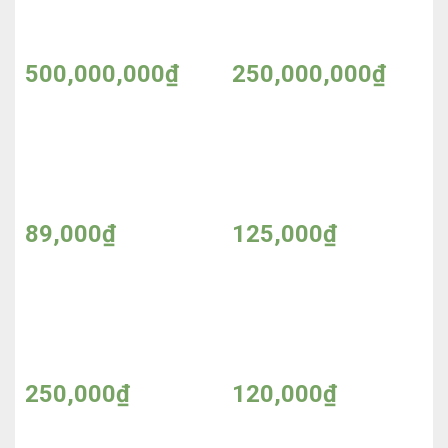
Homestay lắp ghép 2
Homestay mái Thái lệch
tầng
500,000,000
₫
250,000,000
₫
Kềm cắt da T&N
Kem chống nắng dưỡng
ẩm Dr Jawatra 50g
89,000
₫
125,000
₫
Kem chống nắng
Kem dưỡng trắng da
Sasumi Sun Cream
chống nắng Body Smart
50ml
320g
250,000
₫
120,000
₫